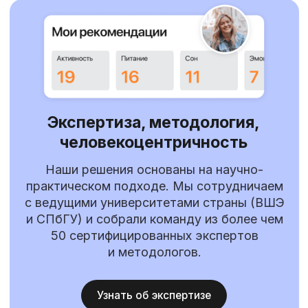
87% экономии
+ 3-5 п.п. к 
Сократили бюджет на компенсацию
Увеличили клю
спортивных занятий
вовлеченность,
удовлетворенн
Компании