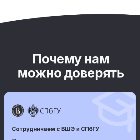
Познакомимся и
обсудим вашу
задачу
Запланируйте 45 минут на демо-
встречу. Ответим на вопросы и
покажем платформу.
Обсудим, как наш продукт
может решать ваши задачи
Проведем демонстрацию
Поделимся релевантными кейсами