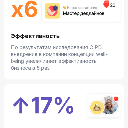
Результаты
клиентов
Кросслайф