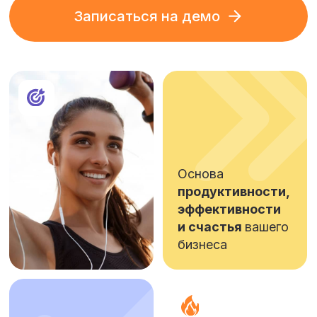
Основа
продуктивности,
эффективности
и счастья
вашего
бизнеса
Работаем
Индекс
благополучия
по всему EJM
:
75
3
от вовлечения
до удержания
Все хорошо