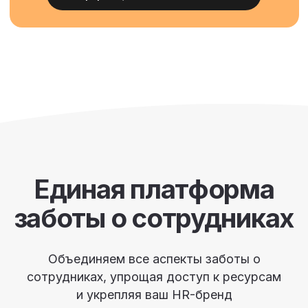
Сотрудничаем с ВШЭ и СПбГУ
Программы основаны на научных
исследованиях и анализе практики
крупных компаний
7 лет
опыт в корпоративном well-being
100К
сотрудников компаний из разных отраслей
пользуются нашими продуктами