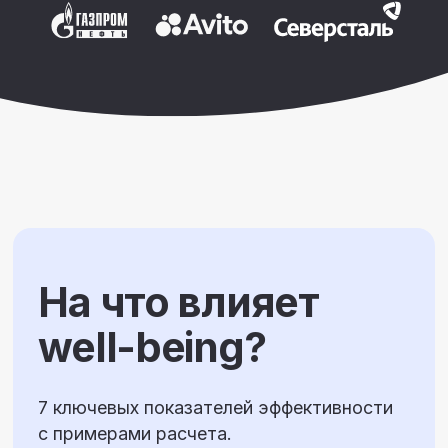
О компании
Well-being платформа
IT-платформа
Корпоративный спорт
Презентация
Психологическое и
ментальное здоровье
Безопасность
Умный кафетерий льгот
Кейсы
Индекс благополучия
Блог
Каталог контента
Контакты
Отдел продаж
Режим работы
+7 (495) 308-38-50
9:00 - 18:00
sales@crosslife.me
г. Санкт-Петербург,
ул. Бармалеева, д. 9 А
Реквизиты
ИНН 7813670029
КПП 781301001
ОГРН 123 7800010249