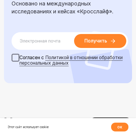
Полезные материалы
Как обосновать внедрение well-being платформы?
Обзор лучших российских практик по повышению
уровня благополучия с
отрудников
Годовой план well-being активностей
для команды, которая не выгорает
🔥 Новые кейсы и полезные статьи — прямо
в вашу почту. Подпишитесь!
Соглашаюсь на
обработку персональных
данных
ок
Этот сайт использует cookie
Подписаться →