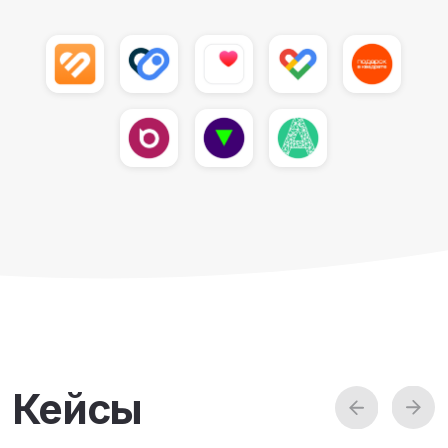
10 из 50
компаний из рейтинга HH.RU
являются нашими клиентами
300+
программ от экспертов
с подтвержденным образованием
и опытом
100 000+ сотрудников крупнейших
компаний используют
«Кросслайф» каждый день