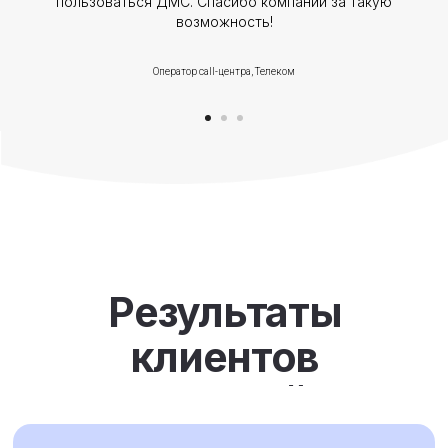
пользоваться ДМС. Спасибо компании за такую
позволило сэкономить до 98%
времени HR на разработку well-
возможность!
being активностей
Оператор call-центра, Телеком
9
в
раз
Снижение количества
больничных
Сотрудники с высоким уровнем
индекса благополучия в 9 раз реже
оформляют больничные листы
и пропускают работу из-за болезни