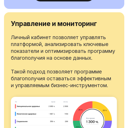
предпочитают
Кросслайф для
своей команды
«Опыт сотрудничества
«Благодарим к
характеризует «Кросслайф» как
за разработку 
гибкого, клиентоориентированного
AvitoBalance, 
провайдера услуг. Команда готова
и последующую
решать вызовы и обладает
программы бла
персонализированным подходом
сотрудников»
к любым потребностям клиента»