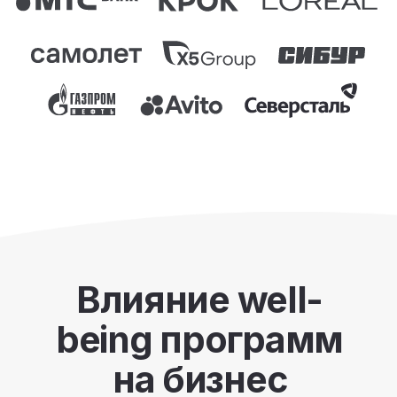
88%
Вовлеченность
Согласно исследованию Psychological
Association, сотрудники, которые
чувствуют заботу о своем благополучии,
больше вовлечены в работу и стремятся
приносить пользу компании
х6
Эффективность
По результатам исследования CIPD,