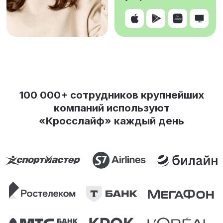
Влияние well-
being программ
на бизнес