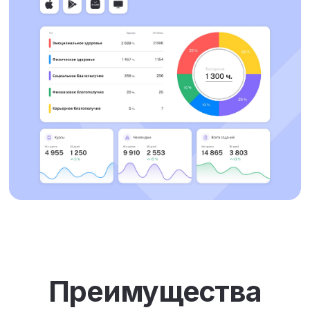
Кейсы
Кастомизация
и нестандартные решения
Все компании уникальны. Мы ценим
культуру, которая у вас уже сложилась
и готовы ее усиливать и приумножать.
Мы выстраиваем партнерские отношения,
создаем программы под ваши запросы,
учитываем специфику бизнеса и команды
в соответствии с вашими самыми
амбициозными целями. Платформа гибко
адаптируется под меняющиеся
потребности вашей организации.