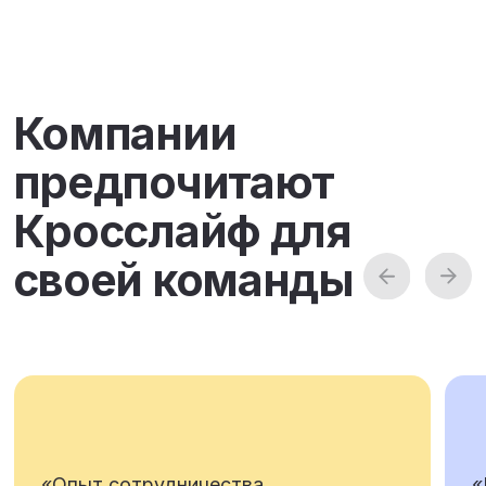
well-being?
7 ключевых показателей эффективности
с примерами расчета.
Основано на международных
исследованиях и кейсах «Кросслайф».
Получить
Согласен с
Политикой в отношении обработки
персональных данных
Новости
Смотреть все