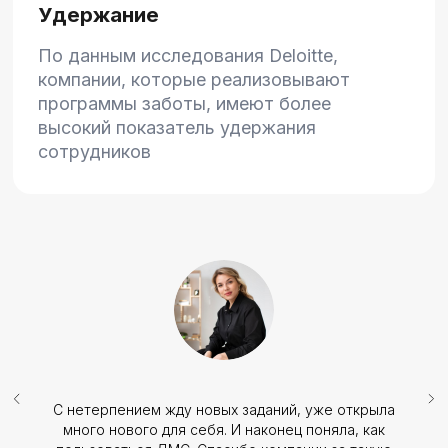
87%
Экономия бюджета
Результат внедрения платформы
в Программу компенсации занятий
спортом: расходы на компенсацию
снизились на 87%, эффективность работы
сотрудников увеличилась на 36%
98%
до
Экономия времени
С нетерпением жду новых заданий, уже открыла
много нового для себя. И наконец поняла, как
Внедрение платформы Кросслайф