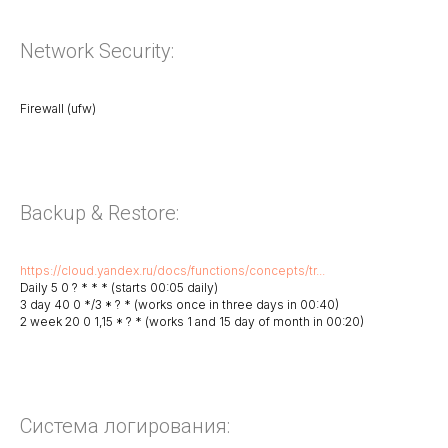
Network Security:
Firewall (ufw)
Backup & Restore:
https://cloud.yandex.ru/docs/functions/concepts/tr...
Daily 5 0 ? * * * (starts 00:05 daily)
3 day 40 0 */3 * ? * (works once in three days in 00:40)
2 week 20 0 1,15 * ? * (works 1 and 15 day of month in 00:20)
Система логирования: