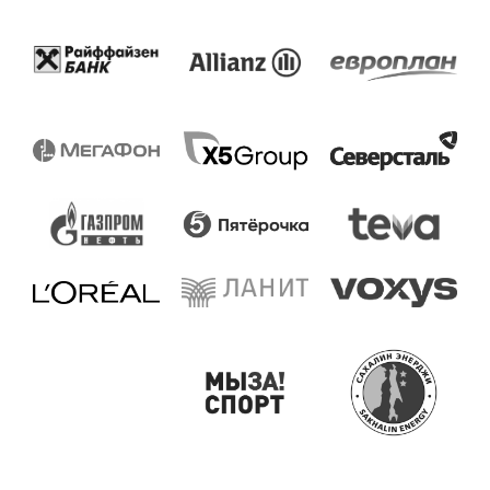
Компания
Решения
О компании
Well-being платформа
IT-платформа
Корпоративный спорт
Презентация
Психологическое и
ментальное здоровье
Безопасность
Умный кафетерий льгот
Кейсы
Индекс благополучия
Блог
Каталог контента
Контакты
Отдел продаж
Режим работы
+7 (495) 308-38-50
9:00 - 18:00
sales@crosslife.me
г. Санкт-Петербург,
ул. Бармалеева, д. 9 А
Реквизиты
ИНН 7813670029
КПП 781301001