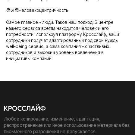
Компания
Решения
🧑‍🤝‍🧑Человекоцентричность
О компании
Well-being платформа
Самое главное - люди. Таков наш подход. В центре
нашего сервиса всегда находится человек и его
IT-платформа
Корпоративный спорт
потребности. Используя платформу Кросслайф, ваши
Презентация
Психологическое и
сотрудники получат адаптированный под свои нужды
ментальное здоровье
well-being сервис, а сама компания - счастливых
Безопасность
сотрудников и высокий уровень вовлечения в
Умный кафетерий льгот
Кейсы
инициативы компании.
Индекс благополучия
Блог
Каталог контента
Контакты
Отдел продаж
Режим работы
+7 (495) 308-38-50
9:00 - 18:00
sales@crosslife.me
г. Санкт-Петербург,
ул. Бармалеева, д. 9 А
Реквизиты