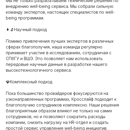
Мы не только разрабатываем технические решения по
внедрению well-being сервиса. Мы собрали сильную
команду экспертов, настоящих специалистов по well-
being программам.
👩‍🔬Научный подход
Помимо привлечения лучших экспертов в различных
сферах благополучия, наша команда регулярно
принимает участие в исследованиях, сотрудничая с
СПбГУ и ВШЭ. Это позволяет нам использовать
передовые научные данные в разработке нашего
высокотехнологичного сервиса.
Любое копирование, изменение, адаптация,
💎Комплексный подход
распространение или иное использование материала без
письменного разрешения не допускается.
Пока большинство провайдеров фокусируются на
Запланируйте 45 минут на демо-встречу.
узконаправленных программах, Кросслайф подходит к
Ответим на вопросы и покажем платформу.
благополучию сотрудников комплексно. Наши решения
благоприятным образом влияют не только на самих
Отправить заявку
сотрудников, но и позволяют сократить расходы
компании, снизить нагрузку на HR-отдел и создать
простой сервис управления well-being инициатив.