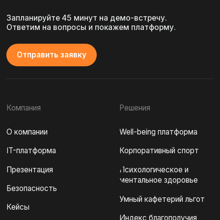
ИНН 7813670029
КПП 781301001
ОГРН 123 7800010249
Полезные материалы
Обзор лучших мировых практик корпоративных
программ благополучия (совместное исследование
с ВШЭ)
Как обосновать внедрение well-being платформы?
Бенефиты корпоративного долголетия:
потребности, возможности, реальность
Политика обработки персональных данных
© 2016 -
2026
. ООО «Кросслайф»