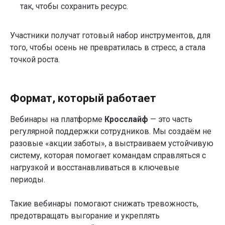
так, чтобы сохранить ресурс.
Участники получат готовый набор инструментов, для
того, чтобы осень не превратилась в стресс, а стала
точкой роста.
Хотите, чтобы
Формат, который работает
ваши
сотрудники
Вебинары на платформе
Кросслайф
— это часть
регулярной поддержки сотрудников. Мы создаём не
входили в осень
разовые «акции заботы», а выстраиваем устойчивую
Оставьте заявку — покажем, как это
с ресурсом, а не
работает в действии.
систему, которая помогает командам справляться с
нагрузкой и восстанавливаться в ключевые
с усталостью?
периоды.
Такие вебинары помогают снижать тревожность,
предотвращать выгорание и укреплять