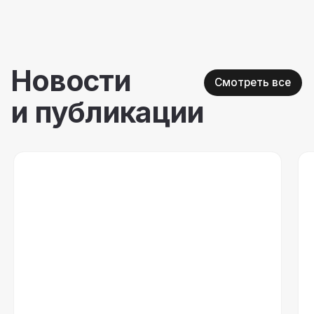
Компания
Решения
О компании
Well-being платформа
IT-платформа
Корпоративный спорт
Презентация
Психологическое и
ментальное здоровье
Безопасность
Умный кафетерий льгот
Кейсы
Индекс благополучия
Блог
Каталог контента
Контакты
Отдел продаж
Режим работы
+7 (495) 308-38-50
9:00 - 18:00
sales@crosslife.me
г. Санкт-Петербург,
ул. Бармалеева, д. 9 А
Реквизиты