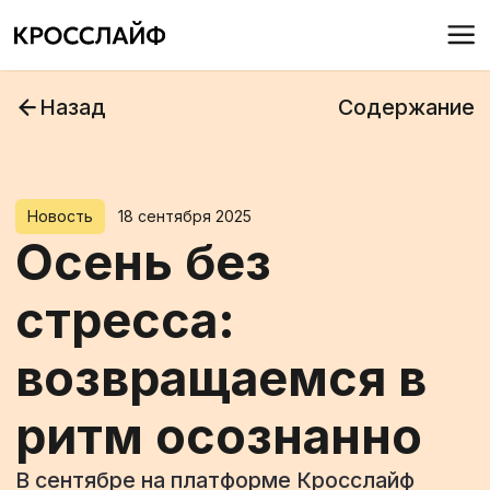
Назад
Содержание
Новость
18 сентября 2025
Осень без
стресса:
возвращаемся в
ритм осознанно
В сентябре на платформе Кросслайф
пройдёт закрытый вебинар для
пользователей «Перезагрузка мозга: back
to school — для взрослых».