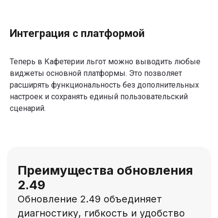
обновления 2.49
в работе?
Заполните заявку на демо — покажем
Интеграция с платформой
новые функции платформы Кросслайф и
расскажем, как их можно использовать
в вашей компании.
Теперь в Кафетерии льгот можно выводить любые
виджеты основной платформы. Это позволяет
расширять функциональность без дополнительных
настроек и сохранять единый пользовательский
сценарий.