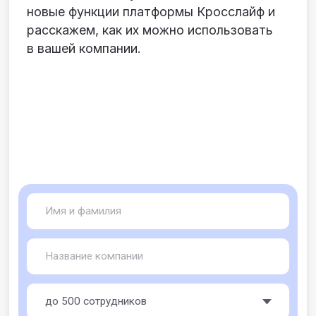
Любое копирование, изменение, адаптация,
распространение или иное использование материала без
письменного разрешения не допускается.
Запланируйте 45 минут на демо-встречу.
Ответим на вопросы и покажем платформу.
Отправить заявку
Компания
Решения
О компании
Well-being платформа
IT-платформа
Корпоративный спорт
Презентация
Психологическое и
ментальное здоровье
Безопасность
Умный кафетерий льгот
Кейсы
Индекс благополучия
Блог