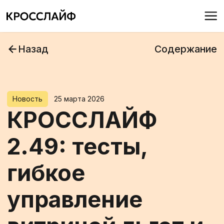
Назад
Содержание
Новость
25 марта 2026
КРОССЛАЙФ
2.49: тесты,
гибкое
управление
витриной льгот и
ещё удобнее
для HR
Встречайте обновление платформы
Кросслайф 2.49 — шаг к более