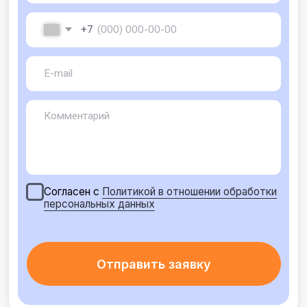
Каталог контента
Контакты
Отдел продаж
Режим работы
+7 (495) 308-38-50
9:00 - 18:00
sales@crosslife.me
г. Санкт-Петербург,
ул. Бармалеева, д. 9 А
Реквизиты
ИНН 7813670029
КПП 781301001
ОГРН 123 7800010249
Полезные материалы
Как обосновать внедрение well-being платформы?
Обзор лучших российских практик по повышению
уровня благополучия с
отрудников