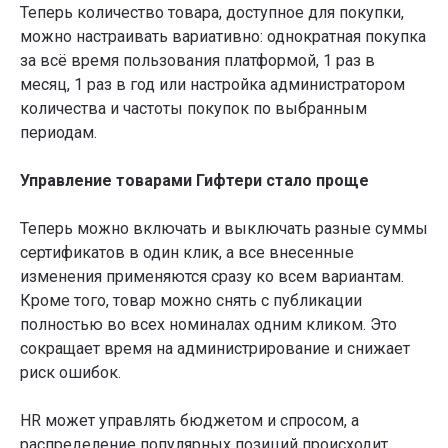
Теперь количество товара, доступное для покупки,
можно настраивать вариативно: однократная покупка
за всё время пользования платформой, 1 раз в
месяц, 1 раз в год или настройка администратором
количества и частоты покупок по выбранным
периодам.
Управление товарами Гифтери стало проще
Теперь можно включать и выключать разные суммы
сертификатов в один клик, а все внесенные
изменения применяются сразу ко всем вариантам.
Кроме того, товар можно снять с публикации
Преимущества обновления
полностью во всех номиналах одним кликом. Это
2.49
сокращает время на администрирование и снижает
Обновление 2.49 объединяет
риск ошибок.
диагностику, гибкость и удобство
администрирования.
HR может управлять бюджетом и спросом, а
Теперь администратор платформы
распределение популярных позиций происходит