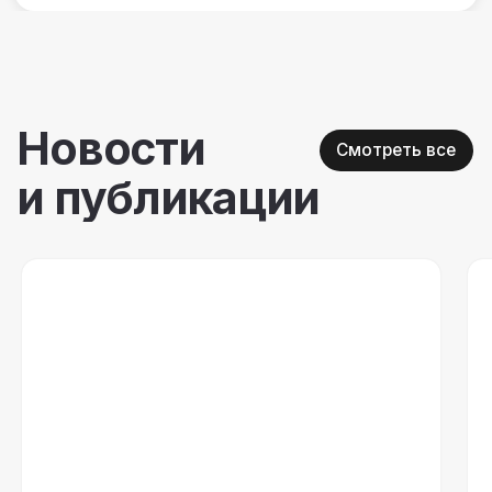
Годовой план well-being активностей
для команды, которая не выгорает
🔥 Новые кейсы и полезные статьи — прямо
в вашу почту. Подпишитесь!
Соглашаюсь на
обработку персональных
данных
Подписаться →
Политика обработки персональных данных
© 2016 - 2026. ООО «Кросслайф»