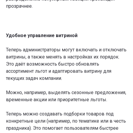
Кросслайф имеет возможность:
прозрачнее.
точнее анализировать состояние
команды,
легче управлять льготами,
быстро перемещать и
масштабировать практики,
Удобное управление витриной
ещё удобнее администрировать
платформу.
Теперь администраторы могут включать и отключать
витрины, а также менять в настройках их порядок.
Обновление Кросслайф 2.49
Это даёт возможность быстро обновлять
позволяет сделать проще
ассортимент льгот и адаптировать витрину для
управление благополучием
команды. Мы продолжаем
текущих задач компании.
двигаться дальше.
Можно, например, выделять сезонные предложения,
временные акции или приоритетные льготы.
Теперь можно создавать подборки товаров под
конкретные цели (например, по тематике или в честь
праздника). Это помогает пользователям быстрее