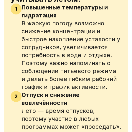
пикники, занятия йогой на
свежем воздухе. Это не только
полезно, но и укрепляет связи
между коллегами.
Настроение и энергия
4
Солнце и длинный световой
день улучшают настроение. Это
отличная возможность
сфокусироваться не на тяжелых
и сложных темах, а на
позитивных привычках:
движение, питание, отдых,
маленькие ежедневные
радости.