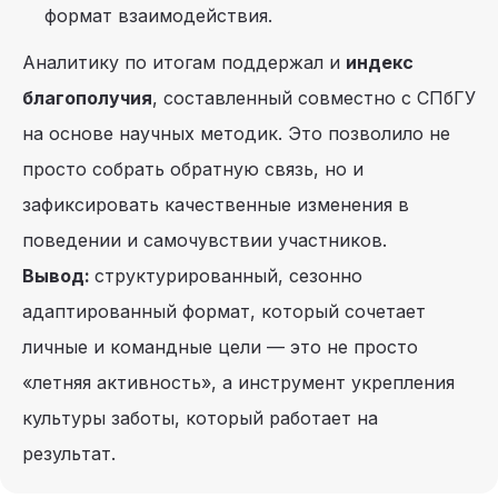
формат взаимодействия.
Аналитику по итогам поддержал и
индекс
благополучия
, составленный совместно с СПбГУ
на основе научных методик. Это позволило не
просто собрать обратную связь, но и
зафиксировать качественные изменения в
поведении и самочувствии участников.
Вывод:
структурированный, сезонно
адаптированный формат, который сочетает
личные и командные цели — это не просто
«летняя активность», а инструмент укрепления
культуры заботы, который работает на
Любое копирование, изменение, адаптация,
результат.
распространение или иное использование материала без
письменного разрешения не допускается.