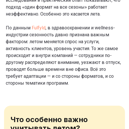
исследования и практический опыт показывают, что
снижение концентрации и
подход «один формат на все сезоны» работает
быстрое накопление усталости у
неэффективно. Особенно это касается лета.
сотрудников, увеличивается
потребность в воде и отдыхе.
Поэтому важно напоминать о
По данным
Fulfyld
, в здравоохранении и wellness-
соблюдении питьевого режима
индустрии сезонность давно признана важным
и делать более гибким рабочий
фактором: летом меняется спрос на услуги,
график и график активности.
Отпуск и снижение
активность клиентов, уровень участия. То же самое
2
вовлечённости
происходит и внутри компаний — сотрудники по-
Лето — время отпусков,
другому распределяют внимание, уезжают в отпуск,
поэтому участие в любых
проводят больше времени вне офиса. Всё это
программах может «проседать».
Важно заранее планировать
требует адаптации — и со стороны форматов, и со
активности, которые не требуют
стороны тематики программ.
постоянного участия и к
которым можно легко вернуться
после перерыва.
Больше активности на улице
3
Лето — идеальное время, чтобы
«вытащить» сотрудников из
офиса. Можно устроить
шагомеры, корпоративные