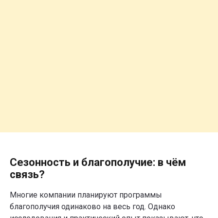
Сезонность и благополучие: в чём
связь?
Что особенно важно
учитывать летом?
Многие компании планируют программы
Повышенные температуры и
1
гидратация
благополучия одинаково на весь год. Однако
В жаркую погоду возможно