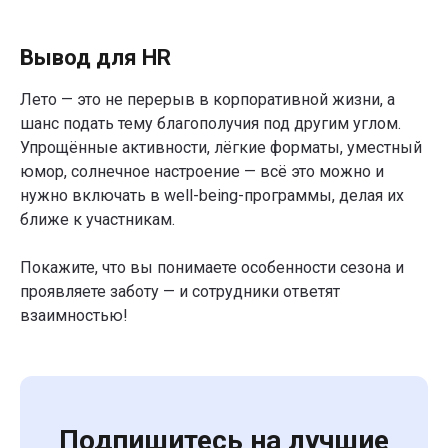
Запланируйте 45 минут на демо-встречу.
Ответим на вопросы и покажем платформу.
Вывод для HR
Отправить заявку
Лето — это не перерыв в корпоративной жизни, а
шанс подать тему благополучия под другим углом.
Упрощённые активности, лёгкие форматы, уместный
Компания
Решения
юмор, солнечное настроение — всё это можно и
нужно включать в well-being-программы, делая их
О компании
Well-being платформа
ближе к участникам.
IT-платформа
Корпоративный спорт
Презентация
Психологическое и
Покажите, что вы понимаете особенности сезона и
ментальное здоровье
Безопасность
проявляете заботу — и сотрудники ответят
Умный кафетерий льгот
взаимностью!
Кейсы
Индекс благополучия
Блог
Каталог контента
Контакты
Отдел продаж
Режим работы
Подпишитесь на лучшие