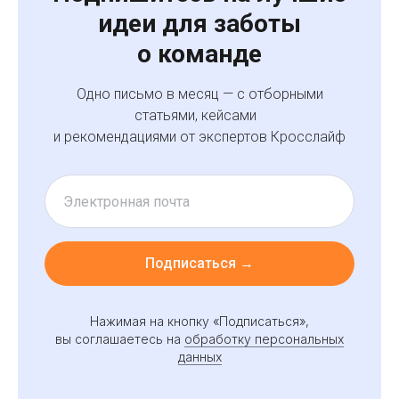
+7 (495) 308-38-50
9:00 - 18:00
идеи для заботы
sales@crosslife.me
г. Санкт-Петербург,
о команде
ул. Бармалеева, д. 9 А
Реквизиты
Одно письмо в месяц — с отборными
статьями, кейсами
ИНН 7813670029
КПП 781301001
и рекомендациями от экспертов Кросслайф
ОГРН 123 7800010249
Полезные материалы
Как обосновать внедрение well-being платформы?
Обзор лучших российских практик по повышению
Подписаться →
уровня благополучия с
отрудников
Годовой план well-being активностей
Нажимая на кнопку «Подписаться»,
для команды, которая не выгорает
вы соглашаетесь на
обработку персональных
данных