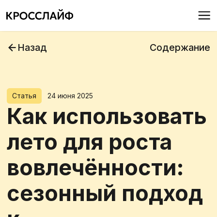
Назад
Содержание
Статья
24 июня 2025
Как использовать
лето для роста
вовлечённости:
сезонный подход
к
корпоративному
благополучию
Рассказываем, как превратить сезон
отпусков в ресурс для роста командного