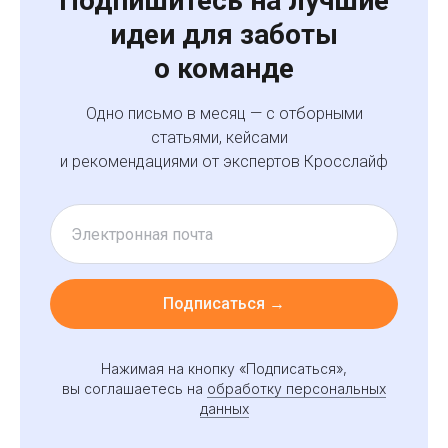
Подпишитесь на лучшие
идеи для заботы
Презентация
Психологическое и
ментальное здоровье
Безопасность
о команде
Умный кафетерий льгот
Кейсы
Индекс благополучия
Одно письмо в месяц — с отборными
Блог
Каталог контента
статьями, кейсами
Контакты
и рекомендациями от экспертов Кросслайф
Отдел продаж
Режим работы
+7 (495) 308-38-50
9:00 - 18:00
sales@crosslife.me
г. Санкт-Петербург,
ул. Бармалеева, д. 9 А
Подписаться →
Реквизиты
ИНН 7813670029
КПП 781301001
Нажимая на кнопку «Подписаться»,
ОГРН 123 7800010249
вы соглашаетесь на
обработку персональных
данных
Полезные материалы