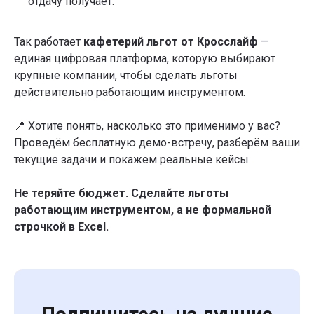
отдачу получает.
Так работает
кафетерий льгот от Кросслайф
—
единая цифровая платформа, которую выбирают
крупные компании, чтобы сделать льготы
действительно работающим инструментом.
Любое копирование, изменение, адаптация,
📍 Хотите понять, насколько это применимо у вас?
распространение или иное использование материала без
письменного разрешения не допускается.
Проведём бесплатную демо-встречу, разберём ваши
текущие задачи и покажем реальные кейсы.
Запланируйте 45 минут на демо-встречу.
Ответим на вопросы и покажем платформу.
Не теряйте бюджет. Сделайте льготы
Отправить заявку
работающим инструментом, а не формальной
строчкой в Excel.
Компания
Решения
О компании
Well-being платформа
IT-платформа
Корпоративный спорт