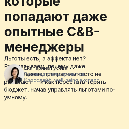
Льготы есть, а эффекта нет?
Рассказываем, почему даже
Екатерина Гусева
продуманные программы часто не
Руководитель проектов
Кросслайф, well-being эксперт
работают — и как перестать терять
бюджет, начав управлять льготами по-
умному.