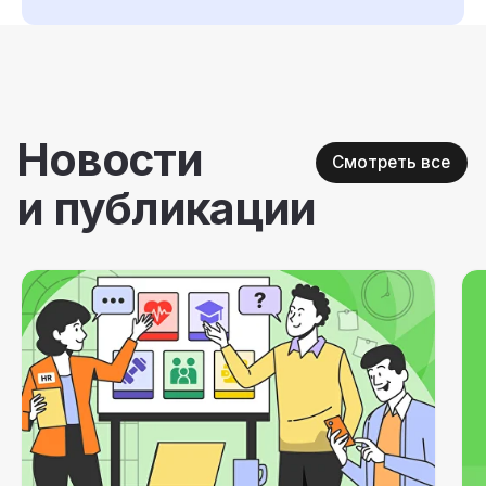
Как обосновать внедрение well-being платформы?
Обзор лучших российских практик по повышению
уровня благополучия с
отрудников
Годовой план well-being активностей
для команды, которая не выгорает
🔥 Новые кейсы и полезные статьи — прямо
в вашу почту. Подпишитесь!
Соглашаюсь на
обработку персональных
данных
Подписаться →